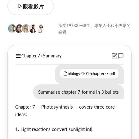
觀看影片
深受19,000+學生、專業人士和小團隊的
喜愛
Chapter 7 · Summary
biology-101-chapter-7.pdf
Summarise chapter 7 for me in 3 bullets
C
h
a
p
t
e
r
7
—
P
h
o
t
o
s
y
n
t
h
e
s
i
s
—
c
o
v
e
r
s
t
h
r
e
e
c
o
r
e
i
d
e
a
s
:
1
.
L
i
g
h
t
r
e
a
c
t
o
n
s
c
o
n
v
e
r
t
s
u
n
l
i
g
h
t
i
n
t
o
A
T
P
a
n
d
N
A
D
P
H
i
n
s
i
d
e
t
h
e
t
h
y
l
a
k
o
i
d
m
e
m
b
r
a
n
e
s
.