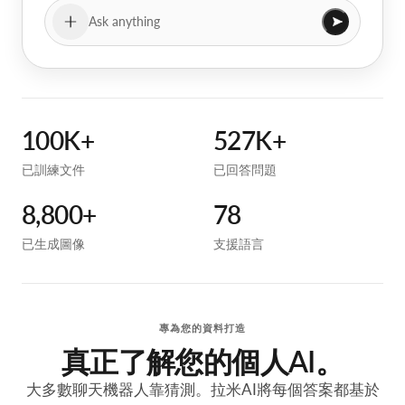
2
.
T
h
e
C
a
l
v
i
n
c
y
c
l
e
u
s
e
s
t
Ask anything
100K+
527K+
已訓練文件
已回答問題
8,800+
78
已生成圖像
支援語言
專為您的資料打造
真正了解您的個人AI。