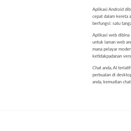
Aplikasi Android di
cepat dalam kereta a
berfungsi: satu tang
Aplikasi web dibina
untuk laman web anda
mana pelayar moden 
ketidakpadanan vers
Chat anda, AI terlat
perbualan di desktop
anda, kemudian cha