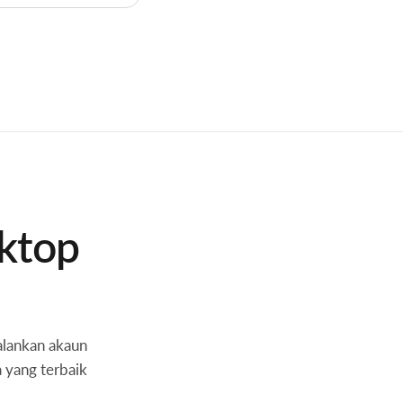
sktop
alankan akaun
 yang terbaik