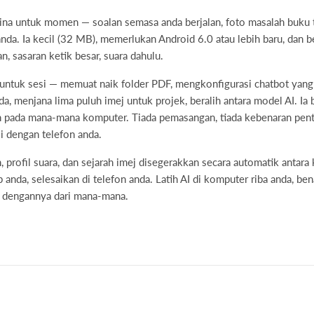
bina untuk momen — soalan semasa anda berjalan, foto masalah buku t
nda. Ia kecil (32 MB), memerlukan Android 6.0 atau lebih baru, dan ber
an, sasaran ketik besar, suara dahulu.
 untuk sesi — memuat naik folder PDF, mengkonfigurasi chatbot yan
, menjana lima puluh imej untuk projek, beralih antara model AI. Ia
pada mana-mana komputer. Tiada pemasangan, tiada kebenaran penta
i dengan telefon anda.
ih, profil suara, dan sejarah imej disegerakkan secara automatik anta
 anda, selesaikan di telefon anda. Latih AI di komputer riba anda, b
t dengannya dari mana-mana.