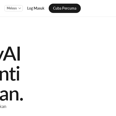
Log Masuk
Cuba Percuma
yAI
nti
an.
kkan