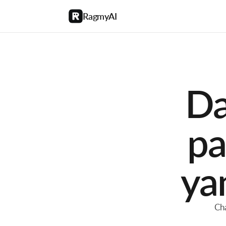
RagmyAI
Da
pa
ya
Cha