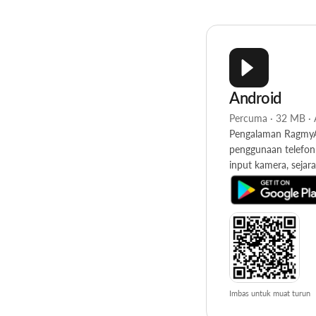
Android
Percuma · 32 MB · 
Pengalaman RagmyAI
penggunaan telefon 
input kamera, sejara
Imbas untuk muat turun