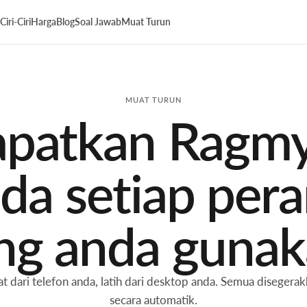
Ciri-Ciri
Harga
Blog
Soal Jawab
Muat Turun
MUAT TURUN
patkan Ragm
da setiap pera
ng anda gunak
t dari telefon anda, latih dari desktop anda. Semua disegera
secara automatik.