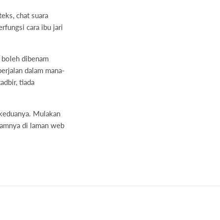
eks, chat suara
fungsi cara ibu jari
g boleh dibenam
 berjalan dalam mana-
dbir, tiada
ra keduanya. Mulakan
enamnya di laman web