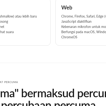
Web
shmallow) atau lebih baru
Chrome, Firefox, Safari, Edge (
osong
JavaScript diaktifkan
net
Kebenaran mikrofon untuk mo
hat suara
Berfungsi pada macOS, Windo
ChromeOS
AT PERCUMA
uma" bermaksud perc
 percubaan percuma.