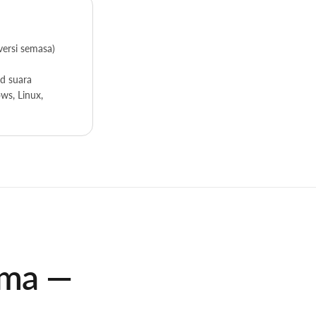
versi semasa)
d suara
ws, Linux,
uma —