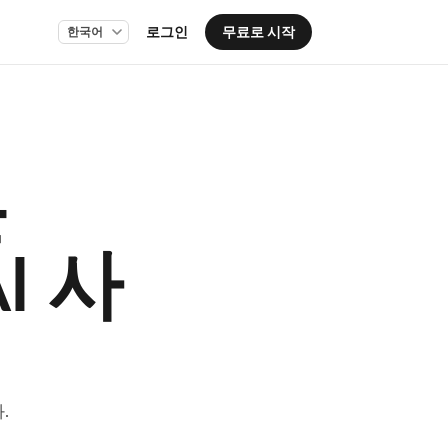
로그인
무료로 시작
든
I 사
.