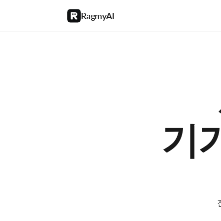
RagmyAI
기기