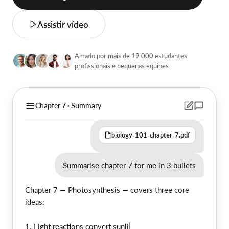
Assistir vídeo
Amado por mais de 19.000 estudantes,
profissionais e pequenas equipes
Chapter 7 · Summary
biology-101-chapter-7.pdf
Summarise chapter 7 for me in 3 bullets
C
h
a
p
t
e
r
7
—
P
h
o
t
o
s
y
n
t
h
e
s
i
s
—
c
o
v
e
r
s
t
h
r
e
e
c
o
r
e
i
d
e
a
s
:
1
.
L
i
g
h
t
r
e
a
c
t
o
n
s
c
o
n
v
e
r
t
s
u
n
l
i
g
h
t
i
n
t
o
A
T
P
a
n
d