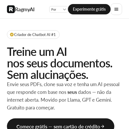
RagmyAI
Experimente grátis
Criador de Chatbot AI #1
Treine um AI
nos
seus documentos.
Sem alucinações.
Envie seus PDFs, clone sua voz e tenha um AI pessoal
que responde com base nos
seus
dados — não da
internet aberta. Movido por Llama, GPT e Gemini.
Gratuito para começar.
Comece grátis — sem cartão de crédito