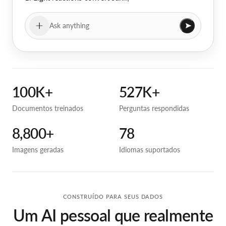
N
A
D
P
H
i
n
s
i
d
e
t
h
e
t
h
y
l
a
k
o
i
d
m
e
m
b
r
a
n
e
s
.
2
.
T
h
e
C
a
l
v
i
n
c
y
c
Ask anything
100K+
527K+
Documentos treinados
Perguntas respondidas
8,800+
78
Imagens geradas
Idiomas suportados
CONSTRUÍDO PARA SEUS DADOS