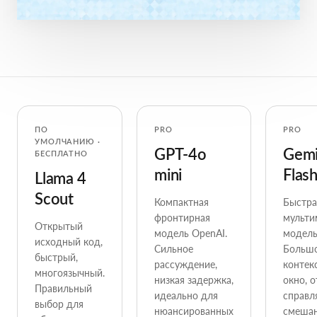
ПО
PRO
PRO
УМОЛЧАНИЮ ·
GPT-4o
Gemi
БЕСПЛАТНО
mini
Flas
Llama 4
Scout
Компактная
Быстра
фронтирная
мульти
Открытый
модель OpenAI.
модель
исходный код,
Сильное
Больш
быстрый,
рассуждение,
контек
многоязычный.
низкая задержка,
окно, 
Правильный
идеально для
справл
выбор для
нюансированных
смеша