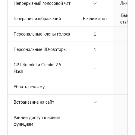
Непрерывный голосовой чат
✓
Лимиты
Быстре
Генерация изображений
Безлимитно
стабил
Персональные клоны голоса
1
5
Персональные 3D-аватары
1
5
GPT-4o mini и Gemini 2.5
—
✓
Flash
Убрать рекламу
—
✓
Встраивание на сайт
✓
✓
Ранний доступ к новым
—
✓
функциям