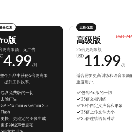
最受欢迎
五折优惠
USD 24
Pro版
高级版
倍更高限额，无广告
25倍更高限额
4.99
11.99
SD
USD
/月
/月
整个产品中获得5倍更高限
适合需要更高训练和语音限额
，提升工作效率。
重度用户。
包含免费版的一切
包含Pro版的一切
去除广告
25倍文档训练
GPT-4o mini & Gemini 2.5
10个自定义声音和形象
Flash
25倍上传文件大小
更快、更稳定的图像生成
25倍连续语音对话
更多神经声音选项
5倍文档训练