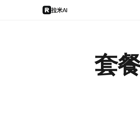
拉米AI
套