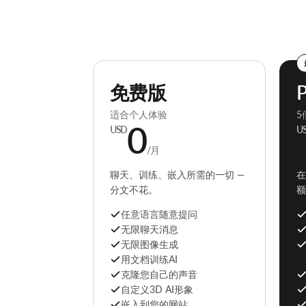
免费版
适合个人体验
5
0
USD
U
/月
聊天、训练、嵌入所需的一切 —
在
分文不花。
额
任意语言随意提问
无限聊天消息
无限图像生成
用文档训练AI
克隆您自己的声音
自定义3D AI形象
嵌入到您的网站